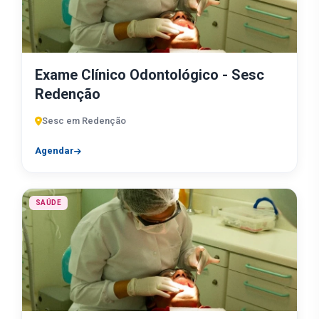
Exame Clínico Odontológico - Sesc
Redenção
Sesc em Redenção
Agendar
SAÚDE