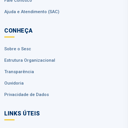
Fale Conosco
Ajuda e Atendimento (SAC)
CONHEÇA
Sobre o Sesc
Estrutura Organizacional
Transparência
Ouvidoria
Privacidade de Dados
LINKS ÚTEIS