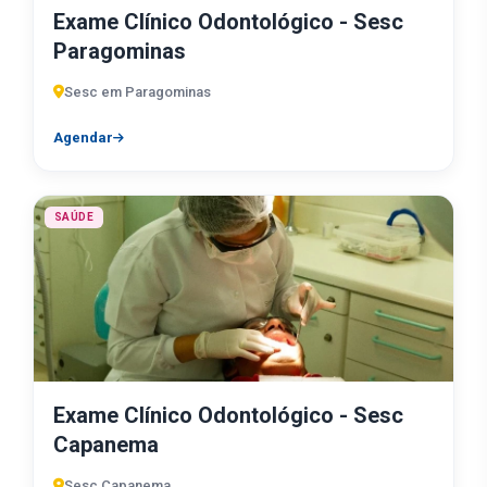
Exame Clínico Odontológico - Sesc
Paragominas
Sesc em Paragominas
Agendar
SAÚDE
Exame Clínico Odontológico - Sesc
Capanema
Sesc Capanema