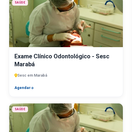
SAÚDE
Exame Clínico Odontológico - Sesc
Marabá
Sesc em Marabá
Agendar
SAÚDE