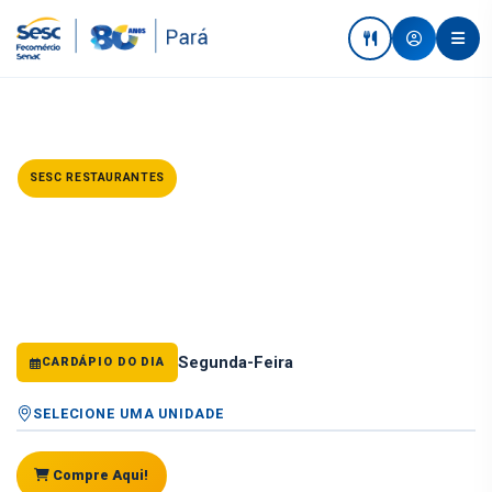
SESC RESTAURANTES
Refeições
Cardápio do dia nos restaurantes do Sesc Pará. Confira o que está sendo
servido em cada unidade.
Segunda-Feira
CARDÁPIO DO DIA
SELECIONE UMA UNIDADE
Compre Aqui!