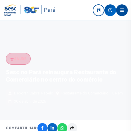
SAÚDE
Sesc no Pará reinaugura Restaurante do
Comerciário no centro do comércio
Deborah Cabral Rabelo
Restaurante do Comerciário
— Belém
30 de abril de 2026
COMPARTILHAR: