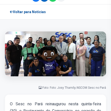
Voltar para Notícias
Foto: Foto: Josy Thamily/ASCOM Sesc no Pará
O Sesc
no
Pará reinaugurou
nesta quinta-feira
(30),
o
Re
staurante
do Comerciário, no coração do