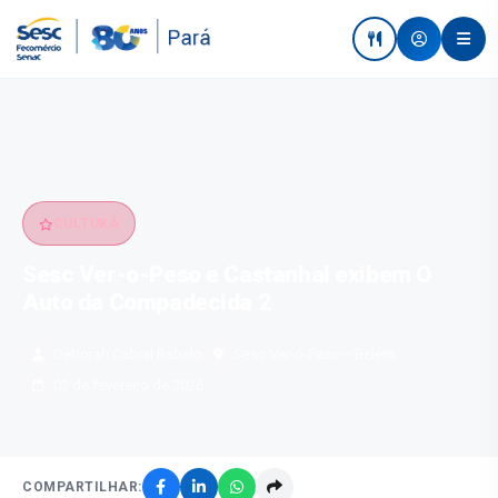
CULTURA
Sesc Ver-o-Peso e Castanhal exibem O
Auto da Compadecida 2
Deborah Cabral Rabelo
Sesc Ver-o-Peso
— Belém
02 de fevereiro de 2026
COMPARTILHAR: