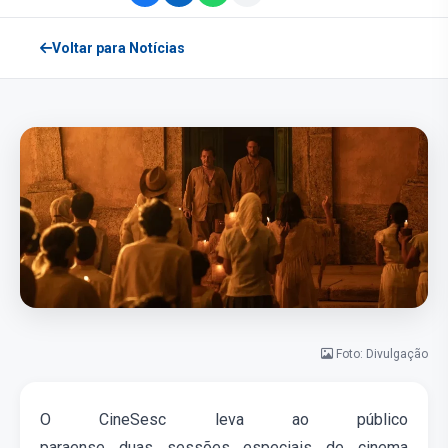
Voltar para Notícias
Foto: Divulgação
O CineSesc leva ao público
paraense
duas
sess
ões
especia
is
de cinema