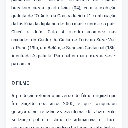
brasileiro nesta quarta-feira (
0
4), com a exibição
gratuita de “O Auto da Compadecida 2”, continuação
da história da dupla nordestina mais querida do país,
Chicó e João Grilo. A mostra acontece nas
unidades
do Centro de Cultura e Turismo
Sesc Ver-
o-Peso
(19h)
, em Belém, e Sesc
em
Castanhal
(18h)
.
A entrada é
gratuita
.
Para saber mais
acesse
sesc-
pa.com.br.
O
FILME
A produção retoma o universo
do
filme original
que
foi
lançado nos anos 2000,
e
que conquistou
gerações ao retratar as aventuras de
João Grilo,
sertanejo pobre e cheio de artimanhas, e Chicó,
conhecido por sua covardia e histórias mirabolantes.