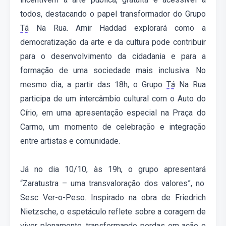
todos, destacando o papel transformador do Grupo
T
á
N
a Rua. Amir Haddad explora
rá
como a
democratização da arte e da cultura pode contribuir
para o desenvolvimento da cidadania e para a
formação de uma sociedade mais inclusiva.
No
mesmo dia
, a partir das 1
8
h, o Grupo
T
á
N
a Rua
participa de um intercâmbio cultural com o Auto do
Círio, em uma apresentação especial na Praça do
Carmo, um momento de celebração e integração
entre artistas e comunidade.
Já n
o dia 10
/10
, às 19h, o grupo apresenta
rá
“Zaratustra – uma transvaloração dos valores”, no
Sesc Ver-o-Peso. Inspirado na obra de Friedrich
Nietzsche, o espetáculo reflete sobre a coragem de
viver plenamente, transformando perdas em ação e