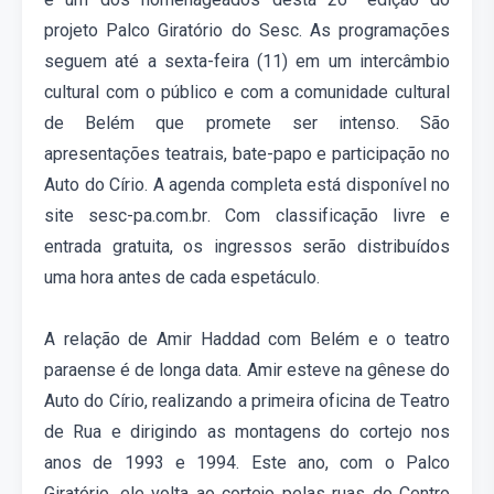
projeto Palco Giratório do Sesc.
As
programações
seguem até a sexta-feira (11)
em um
intercâmbio
cultural com
o público e
com
a comunidade cultural
de Belém
que
promete ser intenso. São
apresentações teatrais, bate-papo e participação no
Auto do Círio. A agenda completa está disponível no
site sesc-pa
.com.br.
Com classificação livre e
entrada gratuita, os ingressos serão distribuídos
uma hora antes de cada espetáculo.
A relação de Amir Haddad com Belém e o teatro
paraense é de longa data. Amir esteve na gênese do
Auto do Círio, realizando a primeira oficina de Teatro
de Rua e dirigindo as montagens do cortejo nos
anos de 1993 e 1994. Este ano, com o Palco
Giratório, ele volta ao cortejo pelas ruas do Centro