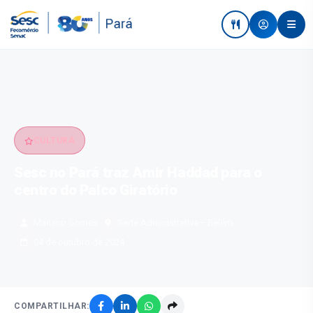
CULTURA
Sesc no Pará traz Amir Haddad para o
centro do Palco Giratório
Mariano Gomes
Sede Administrativa
— Belém
04 de outubro de 2024
COMPARTILHAR: