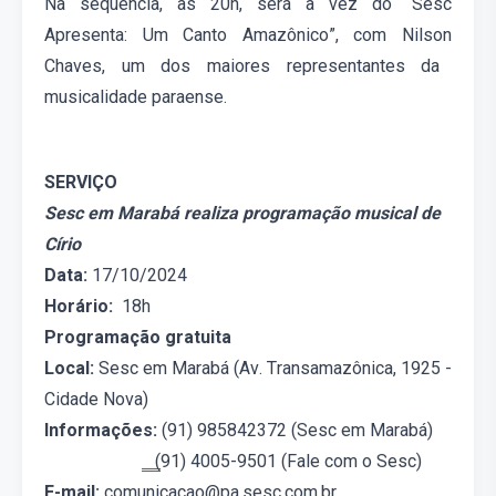
Na
sequência
, às 20h, será a vez d
o
“
Sesc
Apresenta: Um Canto Amazônico
”
,
com Nilson
Chaves
, u
m dos maiores representantes da
musicalidade
paraense
.
SERVIÇO
Sesc em Marabá realiza programação musical de
Círio
Data:
1
7
/10/2024
Horário:
1
8
h
Programação gratuita
Local:
Sesc em Marabá (Av. Transamazônica, 1925 -
Cidade Nova)
Informações:
(91)
985842372 (
Sesc em Marabá)
(
91) 4005
-950
1 (Fale com o Sesc)
E-mail:
comunicacao@pa.sesc.com.br