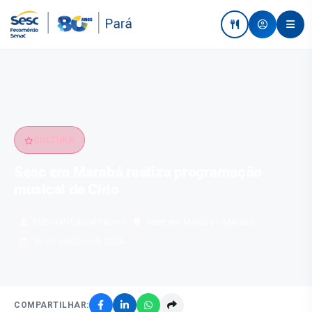
CULTURA
Sesc em Marabá realiza programação
musical de Círio
Deborah Cabral Rabelo
Sesc em Marabá
— Marabá
16 de outubro de 2024
COMPARTILHAR: