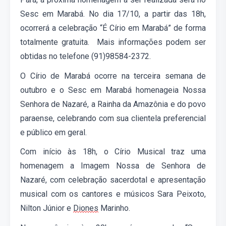
Sesc em Marabá. No dia 17/10, a partir das 18h,
ocorrerá a celebração “É Círio em Marabá” de forma
totalmente gratuita. Mais informações podem ser
obtidas no telefone (91)98584-2372.
O
Círio de
Marabá ocorre
na terceira semana de
outubro
e
o Sesc em Marabá homenageia Nossa
S
enhora de Nazaré,
a
R
ainha da Amazônia e do povo
paraense, celebrando com sua clientela preferencial
e público
em geral
.
Com início
às 18h,
o Círio Musical
traz uma
h
omenagem a Imagem Nossa de Senhora de
Nazaré, com celebração sacerdotal e apresentação
musical com os cantores e músicos Sara Peixoto,
Nilton Júnior e
Diones
Marinho
.