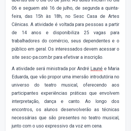
06 e seguem até 16 de julho, de
segunda a quinta-
feira, das 15h às 18h, no Sesc Casa de Artes
Cênicas. A atividade é voltada para pessoas a partir
de 14 anos e disponibiliza 25 vagas para
trabalhadores do comércio, seus dependentes e o
público em geral.
Os interessados devem acessar o
site
sesc-pa.com.br
para efetiva
r
a inscrição
.
A atividade será
m
inistrad
a
por
André
Launé
e Maria
Eduarda,
que vão
pro
por
uma imersão introdutória no
universo do teatro musical, oferecendo aos
participantes experiências práticas que envolvem
interpretação, dança e canto. Ao longo dos
encontros, os alunos desenvolverão
as técnicas
necessárias que são presentes no
teatro musical
,
junto com o
uso expressivo da voz em cena.