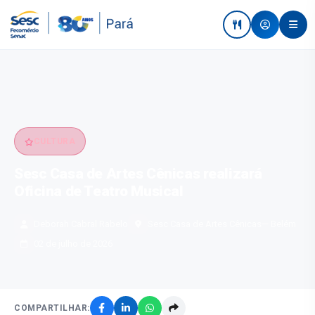
CULTURA
Sesc Casa de Artes Cênicas realizará
Oficina de Teatro Musical
Deborah Cabral Rabelo
Sesc Casa de Artes Cênicas
— Belém
02 de julho de 2026
COMPARTILHAR: