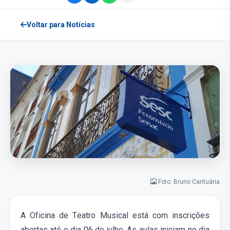
Voltar para Notícias
Foto: Bruno Cantuária
A O
ficina
de
Teatro Musical
está com inscrições
abertas
até o dia 06 de julho
.
As aulas iniciam no dia