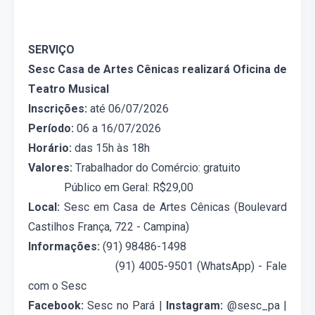
SERVIÇO
Sesc Casa de Artes Cênicas realizará Oficina de
Teatro Musical
Inscrições
:
até
06/07/2026
Período:
06 a 16
/07/2026
Horário:
das 15h às 18h
Valores:
Trabalhador do
C
omércio
:
gratuito
P
úblico em
G
eral
:
R$29,00
Local:
Sesc em
Casa de Artes Cênicas
(
Boulevard
Castilhos França, 722 - Campina
)
Informações:
(91) 98486-1498
(91) 4005-9501
(WhatsApp) - Fale
com o Sesc
Facebook:
Sesc no Pará |
Instagram:
@sesc_pa |