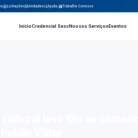
is
Licitações
Unidades
Ajuda
Trabalhe Conosco
Início
Credencial Sesc
Nossos Serviços
Eventos
cultural leva fãs ao camar
Pabllo Vittar