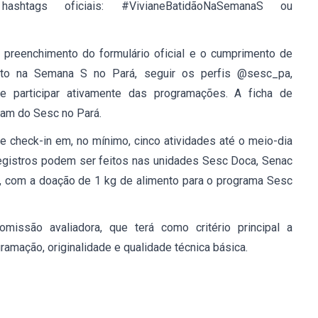
ashtags oficiais:
#VivianeBatidãoNaSemanaS
ou
 preenchimento do formulário oficial e o cumprimento de
crito na Semana S no Pará, seguir os perfis @sesc_pa,
participar ativamente das programações.
A ficha de
ram do Sesc no Pará.
de
check-in em, no mínimo, cinco atividades
até o meio-dia
registros podem ser feitos nas unidades
Sesc Doca, Senac
, com a doação de
1 kg de alimento
para o programa Sesc
 comissão
avaliadora,
que terá como critério principal a
ramação, originalidade e qualidade técnica básica.