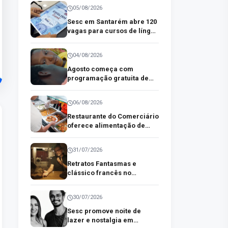
paraenses
05/08/2026
Sesc em Santarém abre 120
vagas para cursos de língua
inglesa
04/08/2026
Agosto começa com
programação gratuita de
cinema no Sesc em
Castanhal
06/08/2026
Restaurante do Comerciário
oferece alimentação de
qualidade a preço acessível
no centro comercial de
31/07/2026
Belém
Retratos Fantasmas e
clássico francês no
CineSesc Ver-o-Peso desta
semana
30/07/2026
Sesc promove noite de
lazer e nostalgia em