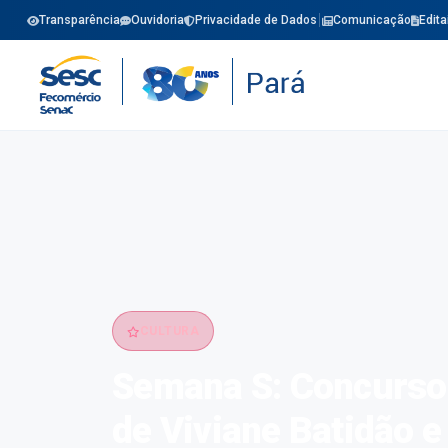
Transparência
Ouvidoria
Privacidade de Dados
Comunicação
Edita
CULTURA
Semana S: Concurso 
de Viviane Batidão e 