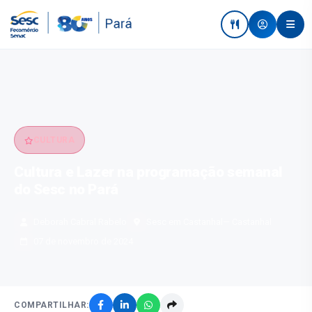
CULTURA
Cultura e Lazer na programação semanal
do Sesc no Pará
Deborah Cabral Rabelo
Sesc em Castanhal
— Castanhal
07 de novembro de 2024
COMPARTILHAR: