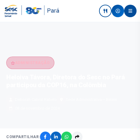
ADMINISTRAÇÃO
Heloiva Távora, Diretora do Sesc no Pará
participou da COP16, na Colômbia
Deborah Cabral Rabelo
Sede Administrativa
— Belém
08 de novembro de 2024
COMPARTILHAR: