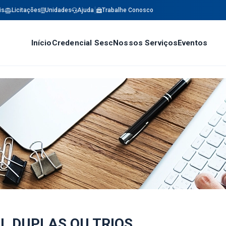
is
Licitações
Unidades
Ajuda
Trabalhe Conosco
Início
Credencial Sesc
Nossos Serviços
Eventos
 DUPLAS OU TRIOS