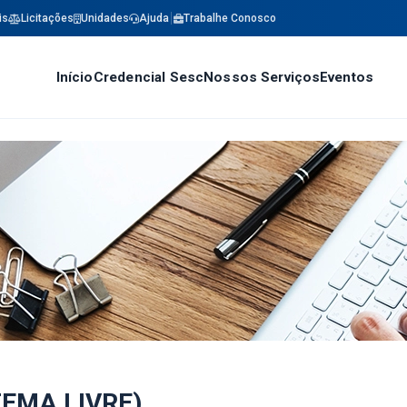
is
Licitações
Unidades
Ajuda
Trabalhe Conosco
Início
Credencial Sesc
Nossos Serviços
Eventos
TEMA LIVRE)