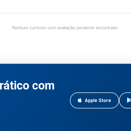
Nenhum currículo com avaliação pendente encontrado.
rático com
Apple Store