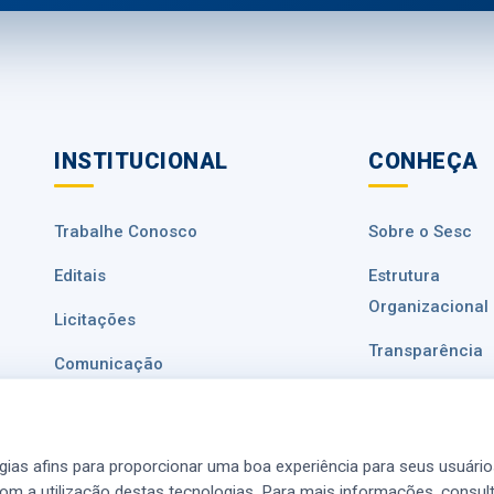
INSTITUCIONAL
CONHEÇA
Trabalhe Conosco
Sobre o Sesc
Editais
Estrutura
Organizacional
Licitações
Transparência
Comunicação
Ouvidoria
Fale Conosco
Privacidade de
Ajuda e Atendimento
ogias afins para proporcionar uma boa experiência para seus usuários
(SAC)
om a utilização destas tecnologias. Para mais informações, consul