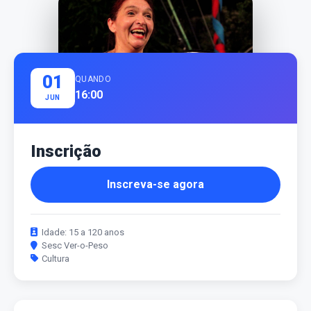
01
QUANDO
16:00
JUN
Inscrição
Inscreva-se agora
Idade: 15 a 120 anos
Sesc Ver-o-Peso
Cultura