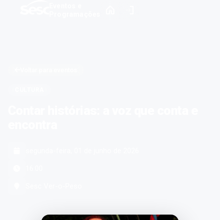
Eventos e
Programações
Voltar para eventos
CULTURA
Contar histórias: a voz que conta e
encontra
segunda-feira, 01 de junho de 2026
16:00
Sesc Ver-o-Peso