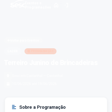
Eventos e
Programações
Voltar para Eventos
PROGRAMAÇÃO
LAZER
Terreiro Junino de Brincadeiras
Sesc em Castanhal — Castanhal
10/06/2026 até 19/06/2026
Sobre a Programação