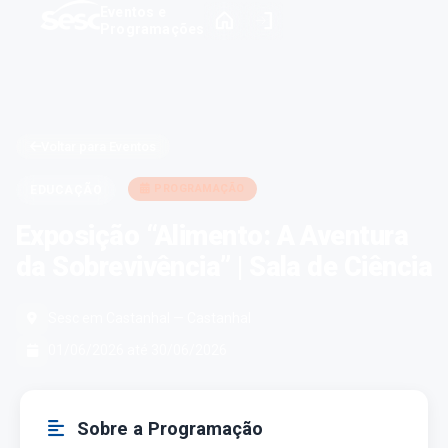
Eventos e
Programações
Voltar para Eventos
PROGRAMAÇÃO
EDUCAÇÃO
Exposição “Alimento: A Aventura
da Sobrevivência” | Sala de Ciência
Sesc em Castanhal — Castanhal
01/06/2026 até 30/06/2026
Sobre a Programação