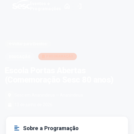
Eventos e
Programações
Voltar para Eventos
PROGRAMAÇÃO
EDUCAÇÃO
Escola Portas Abertas
(Comemoração Sesc 80 anos)
Sesc em Ananindeua — Ananindeua
13 de junho de 2026
Sobre a Programação