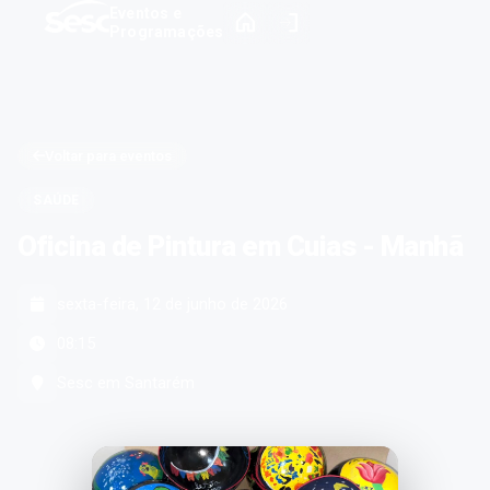
Eventos e
Programações
Voltar para eventos
SAÚDE
Oficina de Pintura em Cuias - Manhã
sexta-feira, 12 de junho de 2026
08:15
Sesc em Santarém