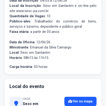
Data da Inscrição
: 04/05 a 12/06/26
Local da Inscrição
: Sesc em Santarém e on-line pelo
site www.sesc-pa.com.br
Quantidade de Vagas
: 10
Público-alvo:
Trabalhador do comércio de bens,
serviços e turismo, dependente e público geral
Faixa etária
: a partir de 05 anos
Data da Oficina
:
12/06/26
Ministrante
: Emanuel da Silva Camargo
Local
: Sesc em Santarém
Horário
: 08h15 às 11h15
Carga horária
: 03 horas
Local do evento
ONDE
Ver no mapa
Sesc em