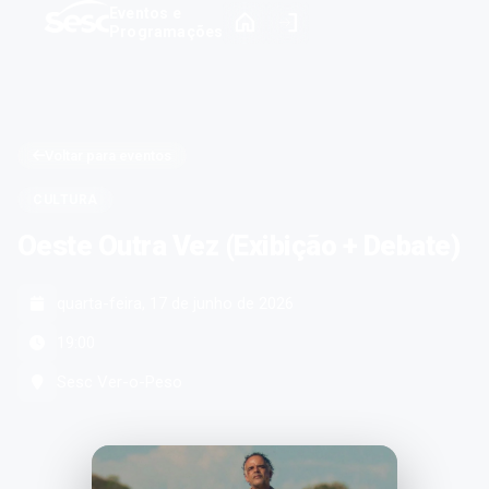
Eventos e
Programações
Voltar para eventos
CULTURA
Oeste Outra Vez (Exibição + Debate)
quarta-feira, 17 de junho de 2026
19:00
Sesc Ver-o-Peso